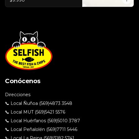
$9.990
Conócenos
Direcciones
📞 Local Ñuñoa (569)4873 3548
📞 Local MUT (569)5421 5576
📞 Local Huérfanos (569)5010 3787
📞 Local Peñalolén (569)7711 5446
📞 Local La Reina (569)3182 5741