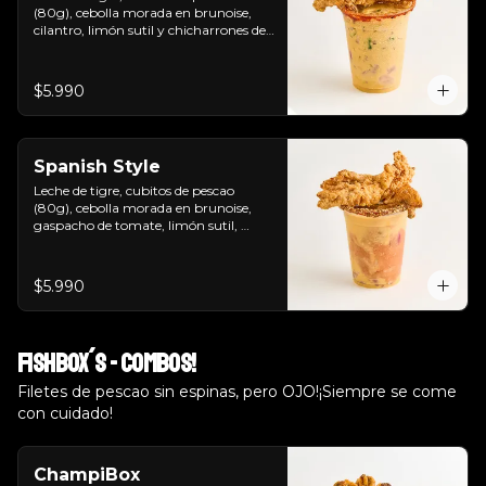
(80g), cebolla morada en brunoise, 
cilantro, limón sutil y chicharrones de 
pescao.
$5.990
Spanish Style
Leche de tigre, cubitos de pescao 
(80g), cebolla morada en brunoise, 
gaspacho de tomate, limón sutil, 
cilantro, crutones y chicharrones de 
pescao.
$5.990
Fishbox´s - Combos!
Filetes de pescao sin espinas, pero OJO!¡Siempre se come
con cuidado!
ChampiBox