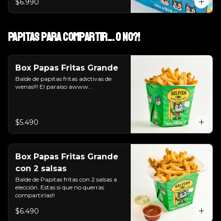
$6.990
Papitas para Compartir... o NO?!
Box Papas Fritas Grande
Balde de papitas fritas adictivas de 
wenas!!! El paraíso awww...
$5.490
Box Papas Fritas Grande
con 2 salsas
Balde de Papitas fritas con 2 salsas a 
elección. Estas si que no querras 
compartirlas!!
$6.490