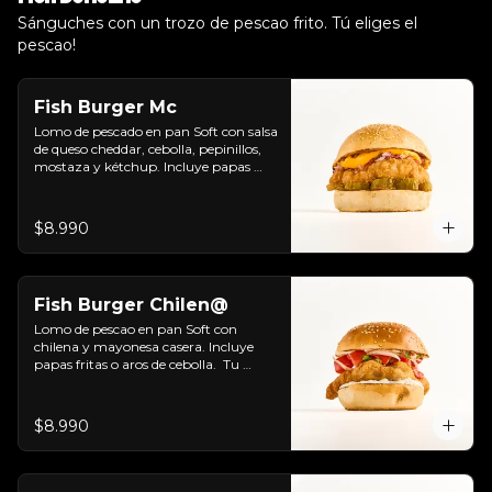
Sánguches con un trozo de pescao frito. Tú eliges el
pescao!
Fish Burger Mc
Lomo de pescado en pan Soft con salsa 
de queso cheddar, cebolla, pepinillos, 
mostaza y kétchup. Incluye papas 
fritas o aros de cebolla.  Tu eliges.
$8.990
Fish Burger Chilen@
Lomo de pescao en pan Soft con 
chilena y mayonesa casera. Incluye 
papas fritas o aros de cebolla.  Tu 
eliges.
$8.990