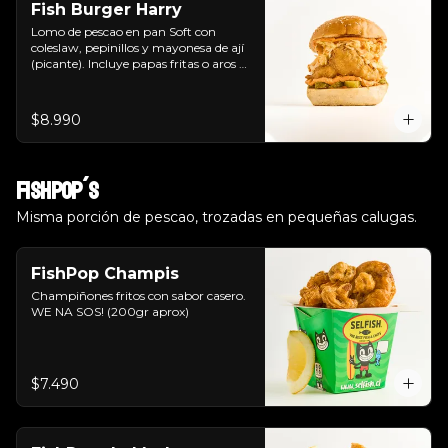
Fish Burger Harry
Lomo de pescao en pan Soft con 
coleslaw, pepinillos y mayonesa de ají 
(picante). Incluye papas fritas o aros de 
cebolla.  Tu eliges.
$8.990
FishPop´s
Misma porción de pescao, trozadas en pequeñas calugas.
FishPop Champis
Champiñones fritos con sabor casero. 
WE NA SOS! (200gr aprox)
$7.490