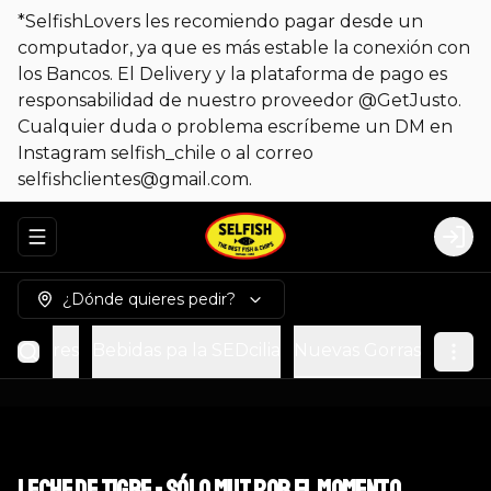
*SelfishLovers les recomiendo pagar desde un
computador, ya que es más estable la conexión con
los Bancos. El Delivery y la plataforma de pago es
responsabilidad de nuestro proveedor @GetJusto.
Cualquier duda o problema escríbeme un DM en
Instagram selfish_chile o al correo
selfishclientes@gmail.com.
Abrir menu de navegación
Logi
¿Dónde quieres pedir?
Postres
Bebidas pa la SEDcilia
Nuevas Gorras
Leche de Tigre - sólo MUT por el momento