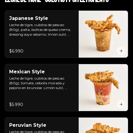
Japanese Style
Leche de tigre, cubitos de pescao 
(80g), palta, bolitas de queso crema, 
dressing soya-sésamo, limón sutil, 
ciboulette y chicharrones de pescao.
$6.990
Mexican Style
Leche de tigre, cubitos de pescao 
(80g), tomate, cebolla morada y 
pepino en brunoise. Limón sutil, 
cilantro, clamato y chicharrones de 
pescao.
$5.990
Peruvian Style
Leche de tigre, cubitos de pescao 