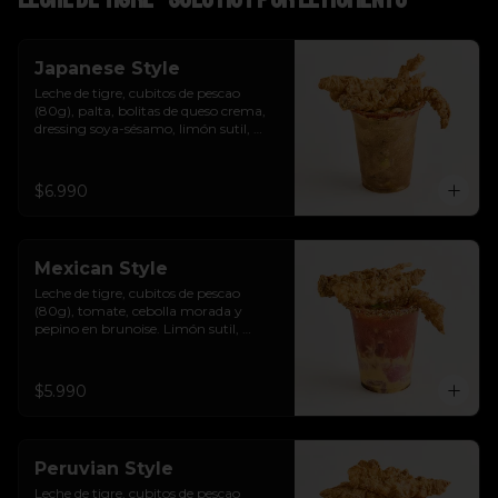
Japanese Style
Leche de tigre, cubitos de pescao 
(80g), palta, bolitas de queso crema, 
dressing soya-sésamo, limón sutil, 
ciboulette y chicharrones de pescao.
$6.990
Mexican Style
Leche de tigre, cubitos de pescao 
(80g), tomate, cebolla morada y 
pepino en brunoise. Limón sutil, 
cilantro, clamato y chicharrones de 
pescao.
$5.990
Peruvian Style
Leche de tigre, cubitos de pescao 