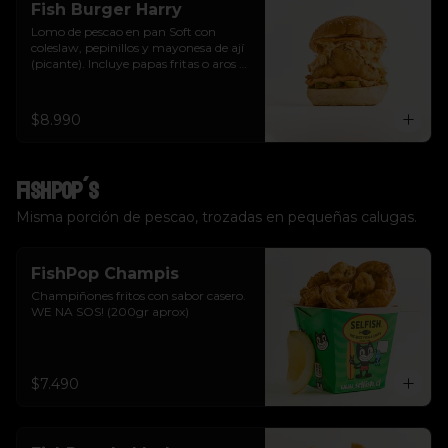
Fish Burger Harry
Lomo de pescao en pan Soft con 
coleslaw, pepinillos y mayonesa de ají 
(picante). Incluye papas fritas o aros de 
cebolla.  Tu eliges.
$8.990
FishPop´s
Misma porción de pescao, trozadas en pequeñas calugas.
FishPop Champis
Champiñones fritos con sabor casero. 
WE NA SOS! (200gr aprox)
$7.490