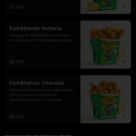
$7.990
Fish&Hands Reineta
Calugas de reineta fritas con papas 
fritas. Es una mini Fishboxs Express!!
$8.990
Fish&hands Champis
Champiñones fritos con sabor casero 
(130gr aprox) y papas fritas. 
Recomendado por Chayanne!
$8.490