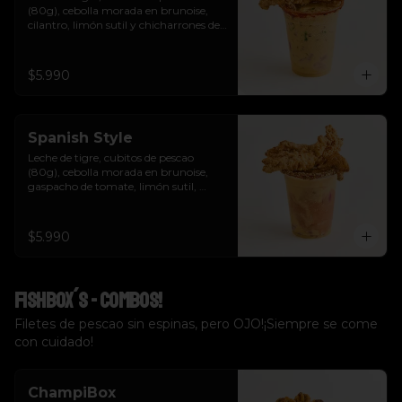
(80g), cebolla morada en brunoise, 
cilantro, limón sutil y chicharrones de 
pescao.
$5.990
Spanish Style
Leche de tigre, cubitos de pescao 
(80g), cebolla morada en brunoise, 
gaspacho de tomate, limón sutil, 
cilantro, crutones y chicharrones de 
pescao.
$5.990
Fishbox´s - Combos!
Filetes de pescao sin espinas, pero OJO!¡Siempre se come
con cuidado!
ChampiBox