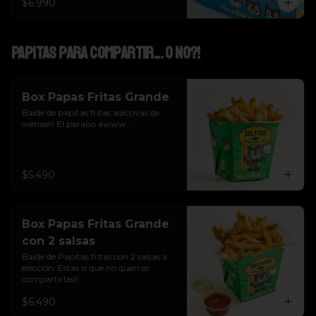
$6.990
Papitas para Compartir... o NO?!
Box Papas Fritas Grande
Balde de papitas fritas adictivas de 
wenas!!! El paraíso awww...
$5.490
Box Papas Fritas Grande
con 2 salsas
Balde de Papitas fritas con 2 salsas a 
elección. Estas si que no querras 
compartirlas!!
$6.490