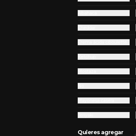
escao!
Albahaca
Fish Burger Chilen@
Cheddar
Lomo de pescao en pan Soft con 
chilena y mayonesa casera. 
Crema ácida ciboulette
Incluye papas fritas o aros de 
cebolla.  Tu eliges.
Ketchup
$8.990
Mostaza
No
as.
Mayonesa casera
FishPop de Merluza
Austral
Teriyaki
Calugas de merluza Austral fritas. 
100% pescado fresco en miniatura!
(200g aprox)
Quieres agregar