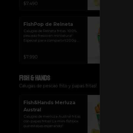
$7.490
FishPop de Reineta
Calugas de Reineta fritas. 100% 
pescado fresco en miniatura! 
Especial para compartir!(200g 
aprox)
$7.990
Fish & Hands
Calugas de pescao frito y papas fritas!
Fish&Hands Merluza
Austral
Calugas de merluza Austral fritas 
con papas fritas! La mini fishbox 
que estabas esperando!