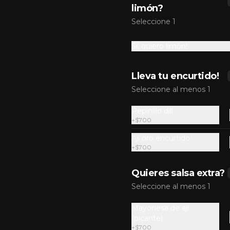
$7.990
limón?
Seleccione 1
Sí, quiero limón!
Lleva tu encurtido!
Seleccione al menos 1
Pepinillo dill
+
$700
Ají oro encurtido
+
$700
Quieres salsa extra?
Fish&Hands Pescada
Seleccione al menos 1
Calugas de pescada fritas con 
papas fritas! Es una mini fishbox 
Express!!
Mayonesa de ají
(picante)
+
$700