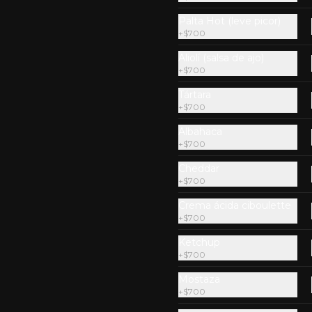
$7.990
Palta Hot (leve picor)
+
$700
Aliolí (salsa de ajo)
+
$700
Tártara
+
$700
Albahaca
+
$700
Cheddar
+
$700
Crema ácida ciboulette
+
$700
Porción de Congrio
Dorado (medallones)
Ketchup
+
$700
Congrio dorado en medallones 
con todo el sabor a mar. Un lujo! 
(300g aprox)
Mostaza
+
$700
$8.990