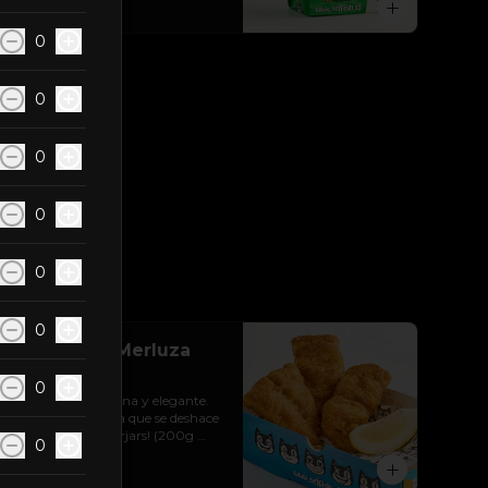
$8.990
0
0
0
0
0
0
Porción de Merluza
Austral
0
Merluza Austral, fina y elegante. 
Carne muy blanca que se deshace 
en la boca! un marjars! (200g 
0
aprox)
$6.990