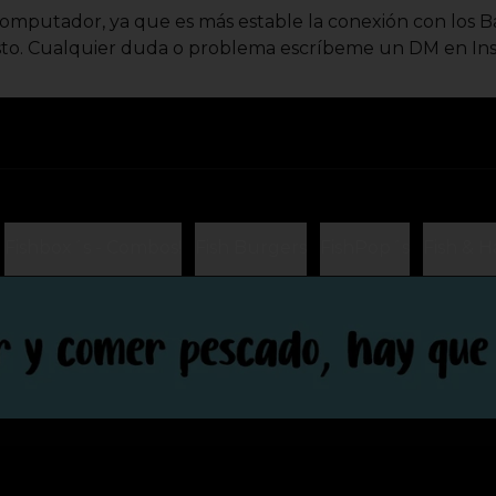
mputador, ya que es más estable la conexión con los Ba
o. Cualquier duda o problema escríbeme un DM en Insta
Fishbox´s - Combos!
Fish Burgers
FishPop´s
Fish & 