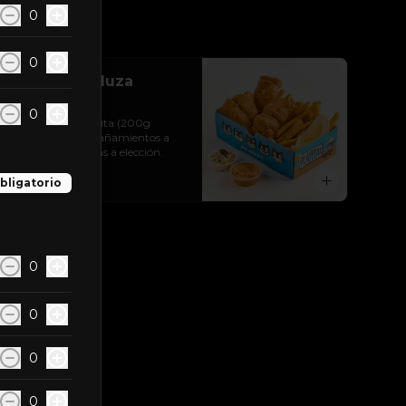
0
0
Fishbox Merluza
Austral
0
Merluza Austral frita (200g 
aprox) + 2 acompañamientos a 
elección + dos salsas a elección.
$10.990
bligatorio
0
0
0
0