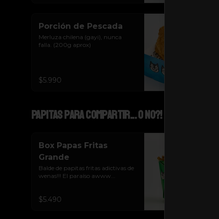
Porción de Pescada
Merluza chilena (gayi), nunca 
falla. (200g aprox)
$5.990
Papitas para Compartir... o NO?!
Box Papas Fritas
Grande
Balde de papitas fritas adictivas de 
wenas!!! El paraíso awww...
$5.490