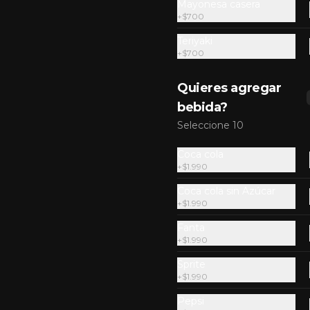
Mayonesa casera
+
$700
Porción de Reineta
Teriyaki
Reineta crujiente!! Por algo es la 
+
$700
Reina. Preferida por muchos! 
(200g aprox)
Quieres agregar
bebida?
$6.990
Seleccione 10
Coca cola
+
$1.990
Coca cola sin Azúcar
+
$1.990
Box Papas Fritas
Grande con 2 salsas
Fanta
Balde de Papitas fritas con 2 salsas 
+
$1.990
a elección. Estas si que no querras 
compartirlas!!
Sprite
+
$1.990
$6.490
Pepsi