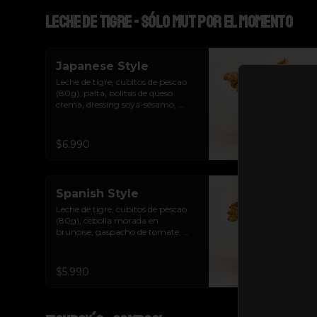
Leche de Tigre - sólo MUT por el momento
Japanese Style
Leche de tigre, cubitos de pescao 
(80g), palta, bolitas de queso 
crema, dressing soya-sésamo, 
limón sutil, ciboulette y 
chicharrones de pescao.
$6.990
Spanish Style
Leche de tigre, cubitos de pescao 
(80g), cebolla morada en 
brunoise, gaspacho de tomate, 
limón sutil, cilantro, crutones y 
chicharrones de pescao.
$5.990