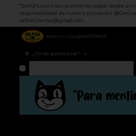
*SelfishLovers les recomiendo pagar desde un co
responsabilidad de nuestro proveedor @GetJust
selfishclientes@gmail.com.
Inicio
Menú
Locales
PROMOS
¿Dónde quieres pedir?
Leche de Tigre - sólo MUT por el momento