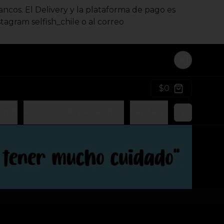
ncos. El Delivery y la plataforma de pago es
gram selfish_chile o al correo
Login
$0
Hands
Porciones de pescao frito
Papitas para Compartir..