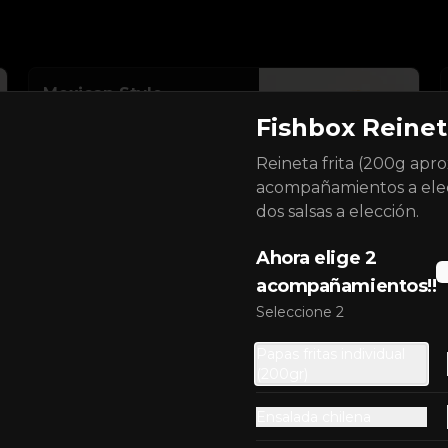
Mexican Style
Leche de tigre, cubitos de pescao 
Fishbox Reine
(80g), tomate, cebolla morada y 
pepino en brunoise. Limón sutil, 
Reineta frita (200g apro
cilantro, clamato y chicharrones 
de pescao.
acompañamientos a ele
$5.990
dos salsas a elección.
Ahora elige 2
acompañamientos!!
Seleccione 2
Papas fritas individual
(200gr)
Ensalada chilena