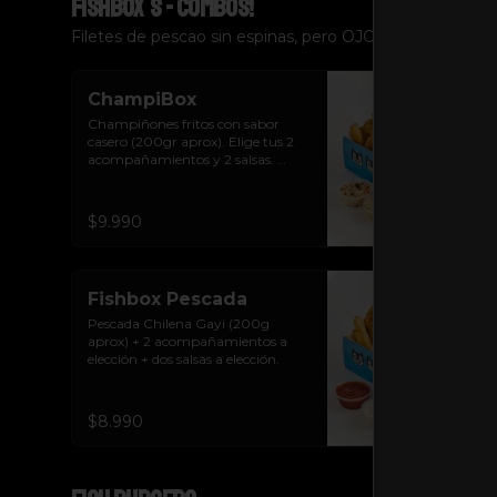
Fishbox´s - Combos!
Filetes de pescao sin espinas, pero OJO!¡Siempre se c
ChampiBox
Champiñones fritos con sabor 
casero (200gr aprox). Elige tus 2 
acompañamientos y 2 salsas. 
Riquísimos!
$9.990
Fishbox Pescada
Pescada Chilena Gayi (200g 
aprox) + 2 acompañamientos a 
elección + dos salsas a elección.
$8.990