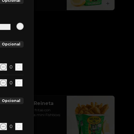
Opcional
$6.990
Opcional
0
0
Opcional
Fish&Hands Reineta
Calugas de reineta fritas con 
papas fritas. Es una mini Fishboxs 
Express!!
0