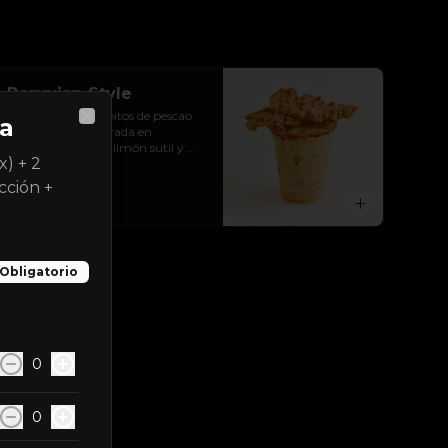
Peruvian Style
Leche de tigre, cubitos de pescao 
ta
(80g), cebolla morada en 
Close
brunoise, cilantro, limón sutil y 
x) + 2
chicharrones de pescao.
cción +
$5.990
Obligatorio
0
0