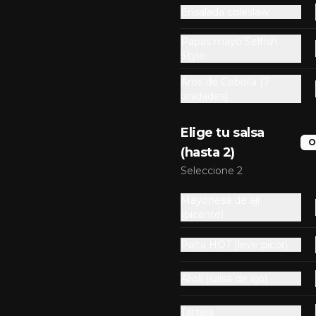
Ensalada coleslaw
ome con cuidado!
Papas mayo Selfish
Style
Fishbox Congrio
Congrio dorado frito en 
Aros de Cebolla (7
medallones (300g aprox) + 2 
unidades)
acompañamientos a elección + 
dos salsas a elección.
Elige tu salsa
$12.990
O
(hasta 2)
Seleccione 2
Fishbox Reineta
Mayonesa de ají
Reineta frita (200g aprox) + 2 
(picante)
acompañamientos a elección + 
dos salsas a elección.
Palta HOT (leve picor)
$10.990
Aliolí (salsa de ajo)
Tártara