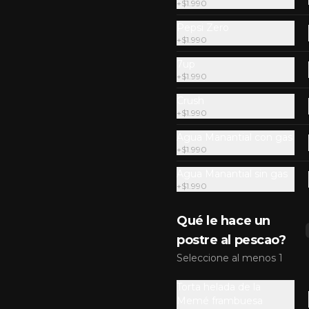
+
$1.990
Pepsi Zero
+
$1.990
Ensalada Chilena
7up
+
$1.990
Ensalada de tomates, cebolla y 
cilantro. Un clásico!
Crush
+
$1.990
Agua Manantial con gas
$2.990
+
$1.990
Agua Manantial sin gas
+
$1.990
Papas fritas Individual
(200grs)
Qué le hace un
Papas fritas adictivas de wenas!!!
postre al pescao?
Seleccione al menos 1
$2.990
Torta helada de la
Memé frambuesa