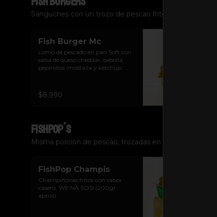
Fish Burgers
Sánguches con un trozo de pescao frito. Tú eliges el p
Fish Burger Mc
Lomo de pescado en pan Soft con 
salsa de queso cheddar, cebolla, 
pepinillos, mostaza y kétchup. 
Incluye papas fritas o aros de 
cebolla.  Tu eliges.
$8.990
FishPop´s
Misma porción de pescao, trozadas en pequeñas calug
FishPop Champis
Champiñones fritos con sabor 
casero. WE NA SOS! (200gr 
aprox)