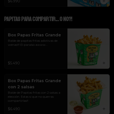
$6.990
Papitas para Compartir... o NO?!
Box Papas Fritas Grande
Balde de papitas fritas adictivas de 
wenas!!! El paraíso awww...
$5.490
Box Papas Fritas Grande
con 2 salsas
Balde de Papitas fritas con 2 salsas a 
elección. Estas si que no querras 
compartirlas!!
$6.490