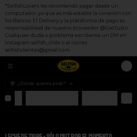
*SelfishLovers les recomiendo pagar desde un
computador, ya que es más estable la conexión con
los Bancos. El Delivery y la plataforma de pago es
responsabilidad de nuestro proveedor @GetJusto.
Cualquier duda o problema escríbeme un DM en
Instagram selfish_chile o al correo
selfishclientes@gmail.com.
Abrir menu de navegación
Logi
¿Dónde quieres pedir?
Postres
Bebidas pa la SEDcilia
Nuevas Gorras
Leche de Tigre - sólo MUT por el momento