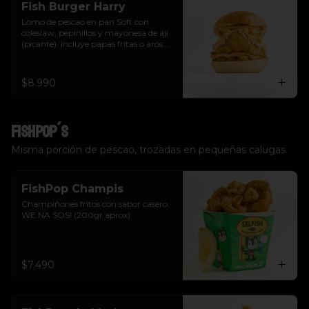
Fish Burger Harry
Lomo de pescao en pan Soft con 
coleslaw, pepinillos y mayonesa de ají 
(picante). Incluye papas fritas o aros de 
cebolla.  Tu eliges.
$8.990
FishPop´s
Misma porción de pescao, trozadas en pequeñas calugas.
FishPop Champis
Champiñones fritos con sabor casero. 
WE NA SOS! (200gr aprox)
$7.490