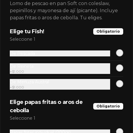
Lomo de pescao en pan Soft con coleslaw,
pepinillos y mayonesa de ají (picante). Incluye
papas fritas o aros de cebolla. Tu eliges.
$1.990
Elige tu Fish!
Obligatorio
Seleccione 1
Sprite 350ml
De Pescada
De Reineta
+
$1.000
$1.990
De Merluza Austral
+
$1.000
Nuevas Gorras
Elige papas fritas o aros de
Obligatorio
Por el momento disponibles sólo en MUT.
cebolla
Seleccione 1
Gorra azul Óvalo
Papas fritas individual (200gr)