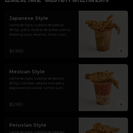
Japanese Style
Leche de tigre, cubitos de pescao 
(80g), palta, bolitas de queso crema, 
dressing soya-sésamo, limón sutil, 
ciboulette y chicharrones de pescao.
$6.990
Mexican Style
Leche de tigre, cubitos de pescao 
(80g), tomate, cebolla morada y 
pepino en brunoise. Limón sutil, 
cilantro, clamato y chicharrones de 
pescao.
$5.990
Peruvian Style
Leche de tigre, cubitos de pescao 