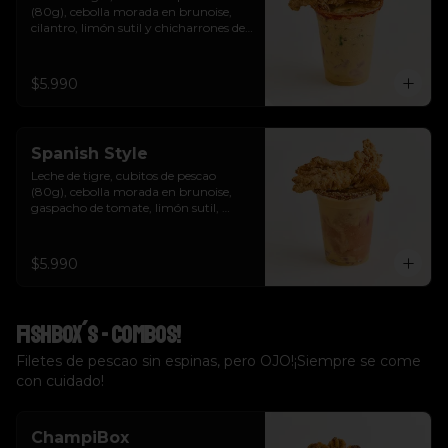
(80g), cebolla morada en brunoise, 
cilantro, limón sutil y chicharrones de 
pescao.
$5.990
Spanish Style
Leche de tigre, cubitos de pescao 
(80g), cebolla morada en brunoise, 
gaspacho de tomate, limón sutil, 
cilantro, crutones y chicharrones de 
pescao.
$5.990
Fishbox´s - Combos!
Filetes de pescao sin espinas, pero OJO!¡Siempre se come
con cuidado!
ChampiBox