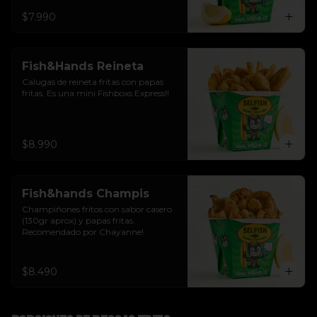
$7.990
Fish&Hands Reineta
Calugas de reineta fritas con papas 
fritas. Es una mini Fishboxs Express!!
$8.990
Fish&hands Champis
Champiñones fritos con sabor casero 
(130gr aprox) y papas fritas. 
Recomendado por Chayanne!
$8.490