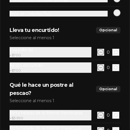
Aros de Cebolla (7u.)
$9.990
Lleva tu encurtido!
Opcional
Seleccione al menos 1
Gorra celeste Egoísta
Pepinillo dill
0
+
$700
Ají oro encurtido
0
+
$700
$9.990
Qué le hace un postre al
Opcional
pescao?
Gorra negra Gato
Seleccione al menos 1
Torta helada de la Memé frambuesa
0
+
$3.990
Torta helada de la Memé maracuyá