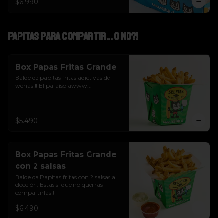
$6.990
Papitas para Compartir... o NO?!
Box Papas Fritas Grande
Balde de papitas fritas adictivas de 
wenas!!! El paraíso awww...
$5.490
Box Papas Fritas Grande
con 2 salsas
Balde de Papitas fritas con 2 salsas a 
elección. Estas si que no querras 
compartirlas!!
$6.490