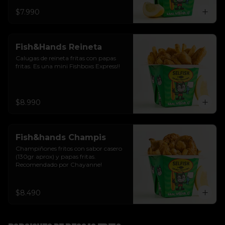
$7.990
Fish&Hands Reineta
Calugas de reineta fritas con papas 
fritas. Es una mini Fishboxs Express!!
$8.990
Fish&hands Champis
Champiñones fritos con sabor casero 
(130gr aprox) y papas fritas. 
Recomendado por Chayanne!
$8.490