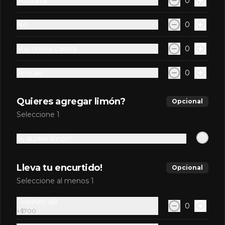
$1.990
Mostaza
0
No
0
Fanta Naranja 350ml
Mayonesa casera
0
Teriyaki
0
$1.990
Quieres agregar limón?
Opcional
Seleccione 1
Pepsi 350ml
Sí, quiero limón!
Lleva tu encurtido!
Opcional
$1.990
Seleccione al menos 1
Pepinillo dill
0
+
$700
Pepsi Zero 350ml