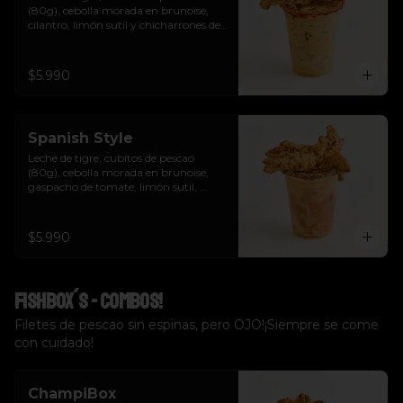
(80g), cebolla morada en brunoise, 
cilantro, limón sutil y chicharrones de 
pescao.
$5.990
Spanish Style
Leche de tigre, cubitos de pescao 
(80g), cebolla morada en brunoise, 
gaspacho de tomate, limón sutil, 
cilantro, crutones y chicharrones de 
pescao.
$5.990
Fishbox´s - Combos!
Filetes de pescao sin espinas, pero OJO!¡Siempre se come
con cuidado!
ChampiBox