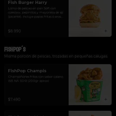
Fish Burger Harry
Lomo de pescao en pan Soft con 
coleslaw, pepinillos y mayonesa de ají 
(picante). Incluye papas fritas o aros de 
cebolla.  Tu eliges.
$8.990
FishPop´s
Misma porción de pescao, trozadas en pequeñas calugas.
FishPop Champis
Champiñones fritos con sabor casero. 
WE NA SOS! (200gr aprox)
$7.490