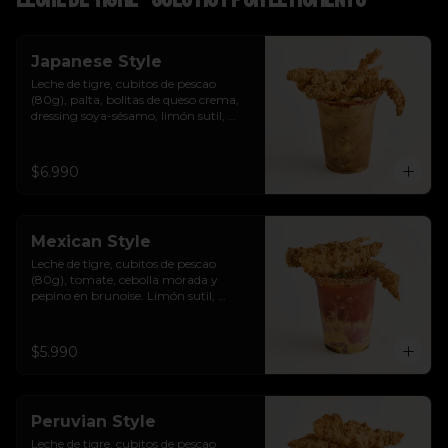
Japanese Style
Leche de tigre, cubitos de pescao 
(80g), palta, bolitas de queso crema, 
dressing soya-sésamo, limón sutil, 
ciboulette y chicharrones de pescao.
$6.990
Mexican Style
Leche de tigre, cubitos de pescao 
(80g), tomate, cebolla morada y 
pepino en brunoise. Limón sutil, 
cilantro, clamato y chicharrones de 
pescao.
$5.990
Peruvian Style
Leche de tigre, cubitos de pescao 