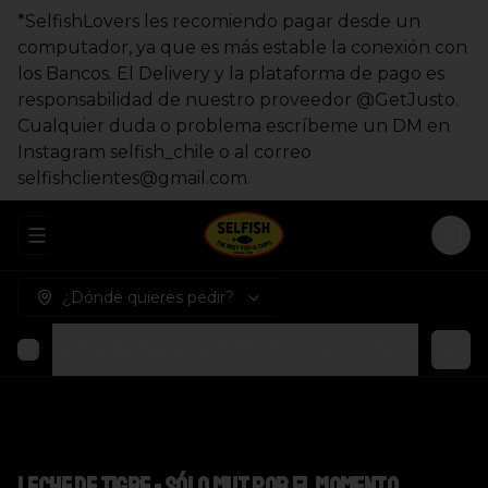
*SelfishLovers les recomiendo pagar desde un
computador, ya que es más estable la conexión con
los Bancos. El Delivery y la plataforma de pago es
responsabilidad de nuestro proveedor @GetJusto.
Cualquier duda o problema escríbeme un DM en
Instagram selfish_chile o al correo
selfishclientes@gmail.com.
Abrir menu de navegación
Logi
¿Dónde quieres pedir?
Leche de Tigre - sólo MUT por el momento
Fishb
Leche de Tigre - sólo MUT por el momento