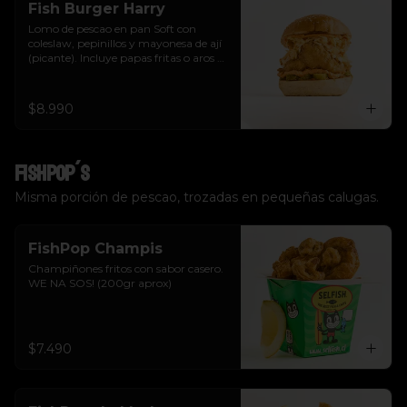
Fish Burger Harry
Lomo de pescao en pan Soft con 
coleslaw, pepinillos y mayonesa de ají 
(picante). Incluye papas fritas o aros de 
cebolla.  Tu eliges.
$8.990
FishPop´s
Misma porción de pescao, trozadas en pequeñas calugas.
FishPop Champis
Champiñones fritos con sabor casero. 
WE NA SOS! (200gr aprox)
$7.490