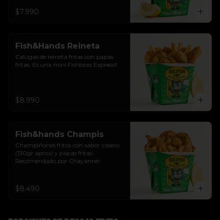
$7.990
Fish&Hands Reineta
Calugas de reineta fritas con papas 
fritas. Es una mini Fishboxs Express!!
$8.990
Fish&hands Champis
Champiñones fritos con sabor casero 
(130gr aprox) y papas fritas. 
Recomendado por Chayanne!
$8.490