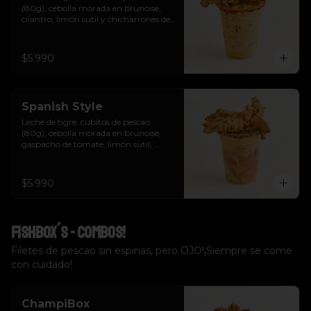
(80g), cebolla morada en brunoise, 
cilantro, limón sutil y chicharrones de 
pescao.
$5.990
Spanish Style
Leche de tigre, cubitos de pescao 
(80g), cebolla morada en brunoise, 
gaspacho de tomate, limón sutil, 
cilantro, crutones y chicharrones de 
pescao.
$5.990
Fishbox´s - Combos!
Filetes de pescao sin espinas, pero OJO!¡Siempre se come
con cuidado!
ChampiBox