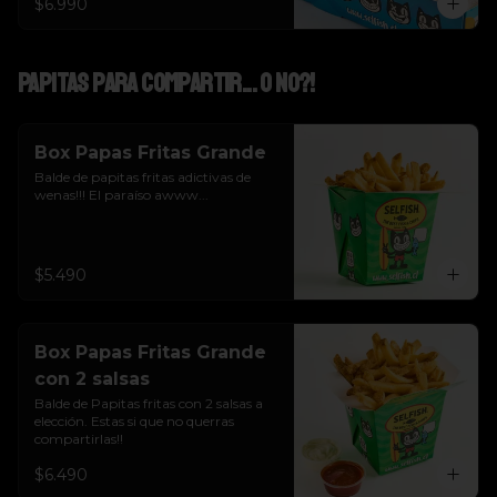
$6.990
Papitas para Compartir... o NO?!
Box Papas Fritas Grande
Balde de papitas fritas adictivas de 
wenas!!! El paraíso awww...
$5.490
Box Papas Fritas Grande
con 2 salsas
Balde de Papitas fritas con 2 salsas a 
elección. Estas si que no querras 
compartirlas!!
$6.490