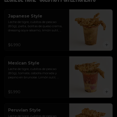
Japanese Style
Leche de tigre, cubitos de pescao 
(80g), palta, bolitas de queso crema, 
dressing soya-sésamo, limón sutil, 
ciboulette y chicharrones de pescao.
$6.990
Mexican Style
Leche de tigre, cubitos de pescao 
(80g), tomate, cebolla morada y 
pepino en brunoise. Limón sutil, 
cilantro, clamato y chicharrones de 
pescao.
$5.990
Peruvian Style
Leche de tigre, cubitos de pescao 