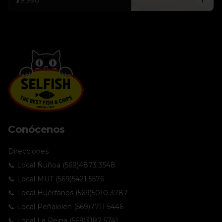
$9.990
Conócenos
Direcciones
📞 Local Ñuñoa (569)4873 3548
📞 Local MUT (569)5421 5576
📞 Local Huérfanos (569)5010 3787
📞 Local Peñalolén (569)7711 5446
📞 Local La Reina (569)3182 5741