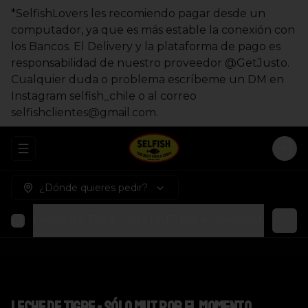
*SelfishLovers les recomiendo pagar desde un
computador, ya que es más estable la conexión con
los Bancos. El Delivery y la plataforma de pago es
responsabilidad de nuestro proveedor @GetJusto.
Cualquier duda o problema escríbeme un DM en
Instagram selfish_chile o al correo
selfishclientes@gmail.com.
Abrir menu de navegación
Logi
¿Dónde quieres pedir?
Leche de Tigre - sólo MUT por el momento
Fishb
Leche de Tigre - sólo MUT por el momento