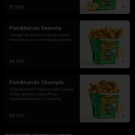
$7.990
Fish&Hands Reineta
Calugas de reineta fritas con papas 
fritas. Es una mini Fishboxs Express!!
$8.990
Fish&hands Champis
Champiñones fritos con sabor casero 
(130gr aprox) y papas fritas. 
Recomendado por Chayanne!
$8.490