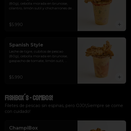
(80g), cebolla morada en brunoise, 
cilantro, limón sutil y chicharrones de 
pescao.
$5.990
Spanish Style
Leche de tigre, cubitos de pescao 
(80g), cebolla morada en brunoise, 
gaspacho de tomate, limón sutil, 
cilantro, crutones y chicharrones de 
pescao.
$5.990
Fishbox´s - Combos!
Filetes de pescao sin espinas, pero OJO!¡Siempre se come
con cuidado!
ChampiBox