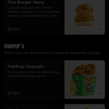
Fish Burger Harry
Lomo de pescao en pan Soft con 
coleslaw, pepinillos y mayonesa de ají 
(picante). Incluye papas fritas o aros de 
cebolla.  Tu eliges.
$8.990
FishPop´s
Misma porción de pescao, trozadas en pequeñas calugas.
FishPop Champis
Champiñones fritos con sabor casero. 
WE NA SOS! (200gr aprox)
$7.490