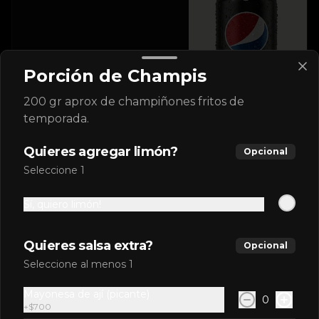
$1.990
Porción de Champis
200 gr aprox de champiñones fritos de
Sprite 350ml
temporada.
Quieres agregar limón?
Opcional
Seleccione 1
$1.990
Sí, quiero limón!
Nuevas Gorras
Quieres salsa extra?
Opcional
Por el momento disponibles sólo en MUT.
Seleccione al menos 1
Mayonesa de ají (picante)
0
Gorra azul Óvalo
+
$700