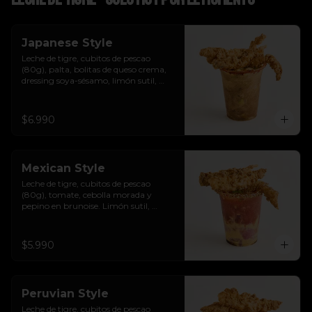
Japanese Style
Leche de tigre, cubitos de pescao 
(80g), palta, bolitas de queso crema, 
dressing soya-sésamo, limón sutil, 
ciboulette y chicharrones de pescao.
$6.990
Mexican Style
Leche de tigre, cubitos de pescao 
(80g), tomate, cebolla morada y 
pepino en brunoise. Limón sutil, 
cilantro, clamato y chicharrones de 
pescao.
$5.990
Peruvian Style
Leche de tigre, cubitos de pescao 