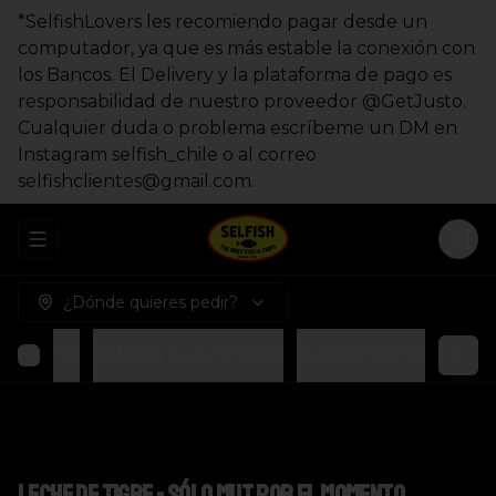
*SelfishLovers les recomiendo pagar desde un
computador, ya que es más estable la conexión con
los Bancos. El Delivery y la plataforma de pago es
responsabilidad de nuestro proveedor @GetJusto.
Cualquier duda o problema escríbeme un DM en
Instagram selfish_chile o al correo
selfishclientes@gmail.com.
Abrir menu de navegación
Logi
¿Dónde quieres pedir?
Postres
Bebidas pa la SEDcilia
Nuevas Gorras
Leche de Tigre - sólo MUT por el momento