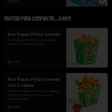
$6.990
Papitas para Compartir... o NO?!
Box Papas Fritas Grande
Balde de papitas fritas adictivas de 
wenas!!! El paraíso awww...
$5.490
Box Papas Fritas Grande
con 2 salsas
Balde de Papitas fritas con 2 salsas a 
elección. Estas si que no querras 
compartirlas!!
$6.490