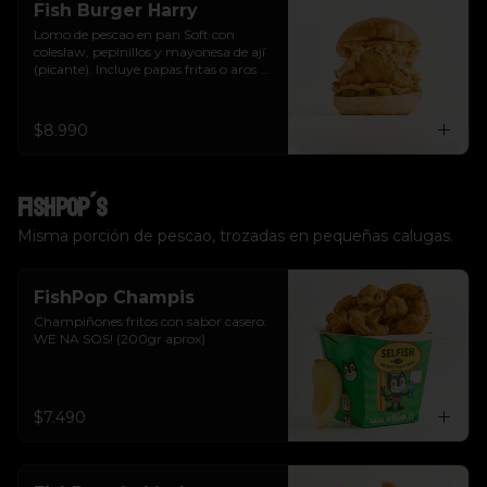
Fish Burger Harry
Lomo de pescao en pan Soft con 
coleslaw, pepinillos y mayonesa de ají 
(picante). Incluye papas fritas o aros de 
cebolla.  Tu eliges.
$8.990
FishPop´s
Misma porción de pescao, trozadas en pequeñas calugas.
FishPop Champis
Champiñones fritos con sabor casero. 
WE NA SOS! (200gr aprox)
$7.490