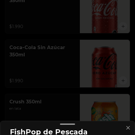
350ml
$1.990
Coca-Cola Sin Azúcar
350ml
$1.990
Crush 350ml
en lata
FishPop de Pescada