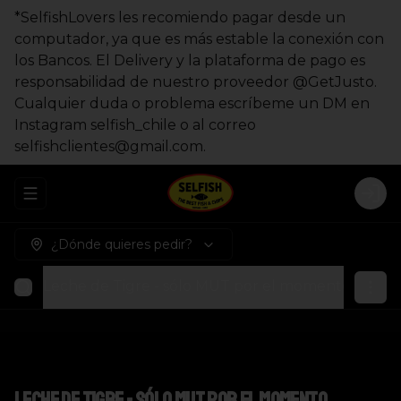
*SelfishLovers les recomiendo pagar desde un
computador, ya que es más estable la conexión con
los Bancos. El Delivery y la plataforma de pago es
responsabilidad de nuestro proveedor @GetJusto.
Cualquier duda o problema escríbeme un DM en
Instagram selfish_chile o al correo
selfishclientes@gmail.com.
Abrir menu de navegación
Logi
¿Dónde quieres pedir?
Leche de Tigre - sólo MUT por el momento
Fishb
Leche de Tigre - sólo MUT por el momento