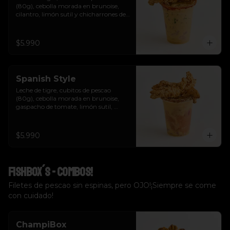
(80g), cebolla morada en brunoise, 
cilantro, limón sutil y chicharrones de 
pescao.
$5.990
Spanish Style
Leche de tigre, cubitos de pescao 
(80g), cebolla morada en brunoise, 
gaspacho de tomate, limón sutil, 
cilantro, crutones y chicharrones de 
pescao.
$5.990
Fishbox´s - Combos!
Filetes de pescao sin espinas, pero OJO!¡Siempre se come
con cuidado!
ChampiBox