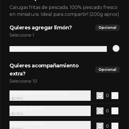
$1.990
Calugas fritas de pescada. 100% pescado fresco
en miniatura. Ideal para compartir! (200g aprox)
Fanta Naranja 350ml
Quieres agregar limón?
Opcional
Seleccione 1
Sí, quiero limón!
$1.990
Quieres acompañamiento
Opcional
Pepsi 350ml
extra?
Seleccione 10
Papas fritas individual (200 gr.)
0
+
$2.990
$1.990
Ensalada chilena
0
+
$2.990
Pepsi Zero 350ml
Ensalada coleslaw
0
+
$2.990