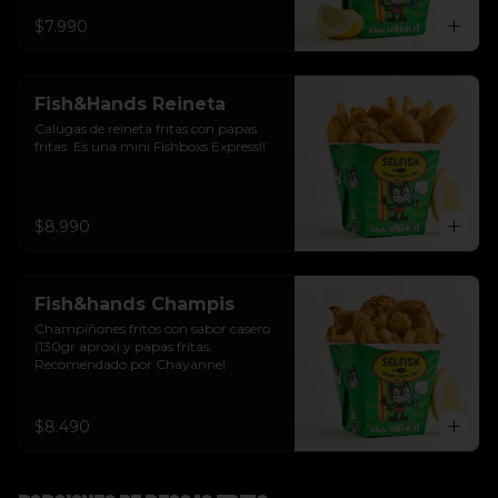
$7.990
Fish&Hands Reineta
Calugas de reineta fritas con papas 
fritas. Es una mini Fishboxs Express!!
$8.990
Fish&hands Champis
Champiñones fritos con sabor casero 
(130gr aprox) y papas fritas. 
Recomendado por Chayanne!
$8.490