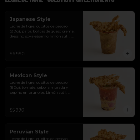
Japanese Style
Leche de tigre, cubitos de pescao 
(80g), palta, bolitas de queso crema, 
dressing soya-sésamo, limón sutil, 
ciboulette y chicharrones de pescao.
$6.990
Mexican Style
Leche de tigre, cubitos de pescao 
(80g), tomate, cebolla morada y 
pepino en brunoise. Limón sutil, 
cilantro, clamato y chicharrones de 
pescao.
$5.990
Peruvian Style
Leche de tigre, cubitos de pescao 