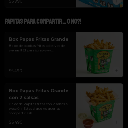
$6.990
Papitas para Compartir... o NO?!
Box Papas Fritas Grande
Balde de papitas fritas adictivas de 
wenas!!! El paraíso awww...
$5.490
Box Papas Fritas Grande
con 2 salsas
Balde de Papitas fritas con 2 salsas a 
elección. Estas si que no querras 
compartirlas!!
$6.490