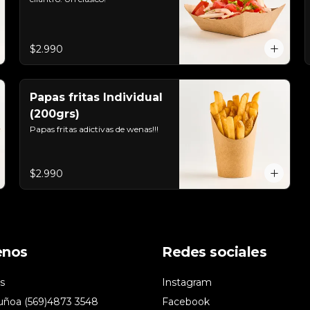
$2.990
Papas fritas Individual
(200grs)
Papas fritas adictivas de wenas!!!
$2.990
enos
Redes sociales
s
Instagram
uñoa (569)4873 3548
Facebook