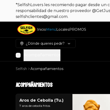
*SelfishLovers les recomiendo pagar desde un co
responsabilidad de nuestro proveedor @GetJust
selfishclientes@gmail.com.
Inicio
Menú
Locales
PROMOS
¿Dónde quieres pedir?
Acompañamientos
Selfish
Acompañamientos
Acompañamientos
Aros de Cebolla (7u.)
7 aros de cebolla fritos