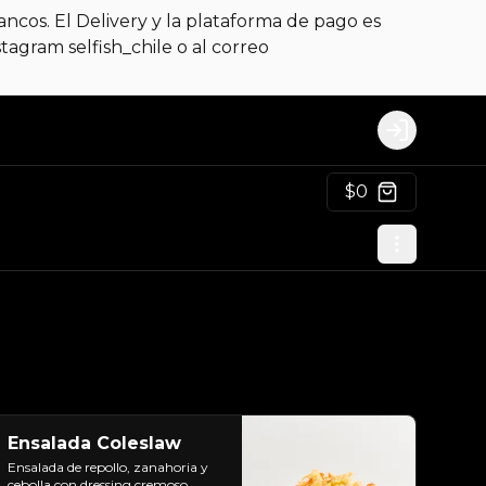
ncos. El Delivery y la plataforma de pago es
gram selfish_chile o al correo
Login
$0
Ensalada Coleslaw
Ensalada de repollo, zanahoria y 
cebolla con dressing cremoso 